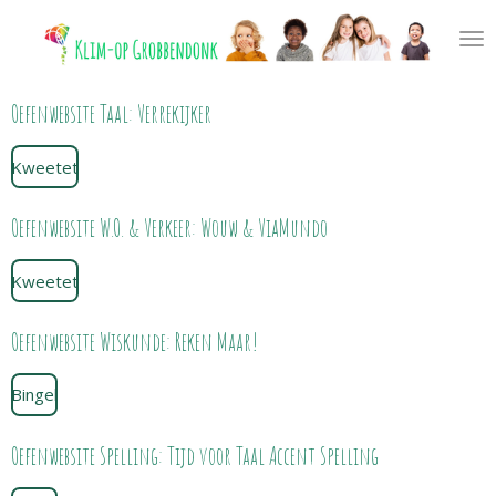
Ga
direct
naar
de
Oefenwebsite Taal: Verrekijker
hoofdinhoud
Kweetet
Oefenwebsite W.O. & Verkeer: Wouw & ViaMundo
Kweetet
Oefenwebsite Wiskunde: Reken Maar!
Bingel
Oefenwebsite Spelling: Tijd voor Taal Accent Spelling