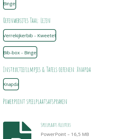
Bingel
Oefenwebsites Taal: Lezen
Verrekijkerbib - Kweetet
Bib-box - Bingel
Instructiefilmpjes & Tafels oefenen: Xnapda
Xnapda
Powerpoint speelplaatsafspraken
Speelplaats Kleuters
PowerPoint – 16,5 MB