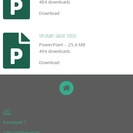
484 downloads
Download
Speelplaats Lagere School
PowerPoint – 25,4 MB
494 downloads
Download
adres
Bovenpad 7
2280 Grobbendonk