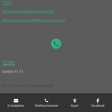
E-mail
grobbendonk@klimopschool.be
directiegrobbendonk@klimopschool.be
telefoon
014/51.11.11
© 2020 KLIM-OP Grobbendonk
E-mailadres
Telefoonnummer
Kaart
Facebook