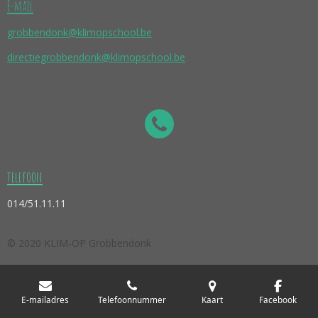
E-mail
grobbendonk@klimopschool.be
directiegrobbendonk@klimopschool.be
telefoon
014/51.11.11
© 2020 KLIM-OP Grobbendonk
E-mailadres
Telefoonnummer
Kaart
Facebook