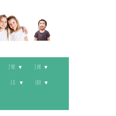
2 KK
3 KK
L.O.
LBV