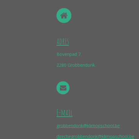
adres
Bovenpad 7
2280 Grobbendonk
E-mail
grobbendonk@klimopschool.be
directiegrobbendonk@klimopschool.be