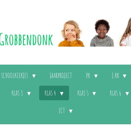
SCHOOLKIEKJES
JAARPROJECT
PK
1 KK
KLAS 3
KLAS 4
KLAS 5
KLAS 6
ICT